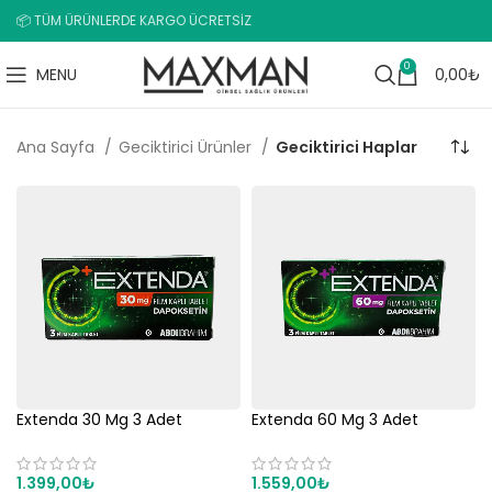
📦 TÜM ÜRÜNLERDE KARGO ÜCRETSİZ
0
MENU
0,00
₺
Ana Sayfa
Geciktirici Ürünler
Geciktirici Haplar
Extenda 30 Mg 3 Adet
Extenda 60 Mg 3 Adet
1.399,00
₺
1.559,00
₺