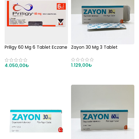
Priligy 60 Mg 6 Tablet Eczane
Zayon 30 Mg 3 Tablet
Fiyatı
1.129,00
₺
4.050,00
₺
SEPETE EKLE
SEPETE EKLE