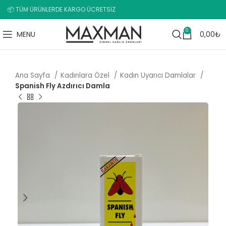
📦 TÜM ÜRÜNLERDE KARGO ÜCRETSİZ
0
MENU
0,00
₺
Ana Sayfa
Kadınlara Özel
Kadın Uyarıcı Damlalar
Spanish Fly Azdırıcı Damla