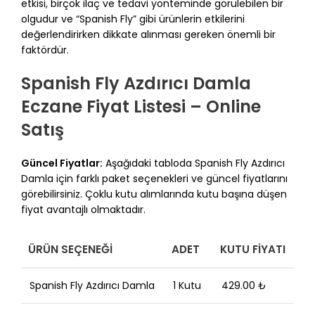
etkisi, birçok ilaç ve tedavi yönteminde görülebilen bir
olgudur ve “Spanish Fly” gibi ürünlerin etkilerini
değerlendirirken dikkate alınması gereken önemli bir
faktördür.
Spanish Fly Azdırıcı Damla
Eczane Fiyat Listesi – Online
Satış
Güncel Fiyatlar:
Aşağıdaki tabloda Spanish Fly Azdırıcı
Damla için farklı paket seçenekleri ve güncel fiyatlarını
görebilirsiniz. Çoklu kutu alımlarında kutu başına düşen
fiyat avantajlı olmaktadır.
ÜRÜN SEÇENEĞI
ADET
KUTU FIYATI
Spanish Fly Azdırıcı Damla
1 Kutu
429.00 ₺