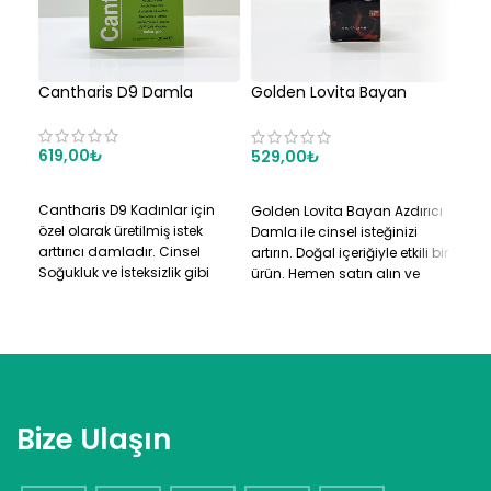
Cantharis D9 Damla
Golden Lovita Bayan
Hap
Azdırıcı Damla
Uya
619,00
₺
529,00
₺
56
SEPETE EKLE
SEPETE EKLE
S
Cantharis D9 Kadınlar için
Golden Lovita Bayan Azdırıcı
Bay
özel olarak üretilmiş istek
Damla ile cinsel isteğinizi
Hour
arttırıcı damladır. Cinsel
artırın. Doğal içeriğiyle etkili bir
yaşa
Soğukluk ve İsteksizlik gibi
ürün. Hemen satın alın ve
baya
sorunları gidermeyi
deneyin.
Heme
amaçlamaktadır. Alkolsüz
içeceklerde 5 – 7 Damla
arasında damlatılarak
kullanılmaktadır.
Bize Ulaşın