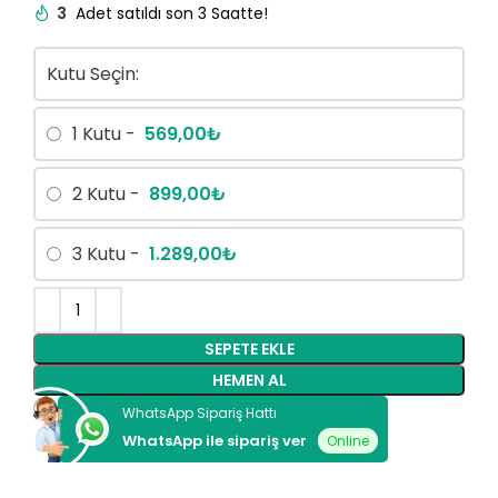
3
Adet satıldı son 3 Saatte!
Kutu Seçin:
1 Kutu -
569,00
₺
2 Kutu -
899,00
₺
3 Kutu -
1.289,00
₺
SEPETE EKLE
HEMEN AL
WhatsApp Sipariş Hattı
WhatsApp ile sipariş ver
Online