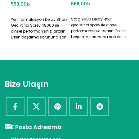
559,00
₺
55
559,00
₺
SEPETE EKLE
S
SEPETE EKLE
Stag 9000 Delay, etkili
Süpe
Yeni formülasyon Delay Shark
geciktirici sprey ile cinsel
ile 
Geciktirici Sprey 48000 ile
performansınızı arttırın. Erken
artt
cinsel performansınızı arttırın.
boşalma sorununa son verin,
daha
Erken boşalma sorununa son
daha uzun süre keyifli bir
yaş
verin, keyfini çıkarın.
birliktelik yaşayın.
Bize Ulaşın
E Posta Adresimiz