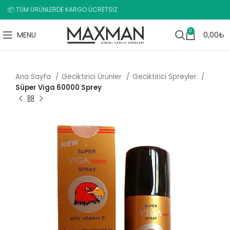
📦 TÜM ÜRÜNLERDE KARGO ÜCRETSİZ
0
MENU
0,00
₺
Ana Sayfa
Geciktirici Ürünler
Geciktirici Spreyler
Süper Viga 60000 Sprey