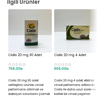
İlgili Ürünler
Cialis 20 mg 30 Adet
Cialis 20 mg 4 Adet
Com
759,00
₺
559,00
₺
65
SEPETE EKLE
SEPETE EKLE
S
Cialis 20 mg 30 adet
Cialis 20 mg 4 adet, etkili bir
Com
sertleştirici ürünler, cinsel
cinsel performans arttırıcıdır.
artt
performansı artırmak ve
Cialis ile daha uzun süren ve
dest
ereksiyon sorunlarını çözmek
kaliteli bir cinsel yaşamın
Öze
için etkili bir çözümdür. Bu
keyfini çıkarabilirsiniz.
uzun
ürünler, erkeklerin cinsel
per