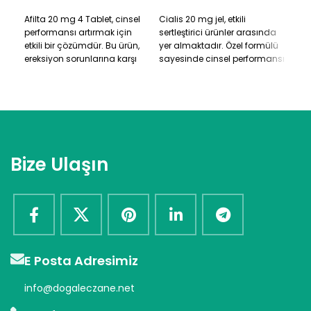
SEPETE EKLE
SEPETE EKLE
S
Afilta 20 mg 4 Tablet, cinsel
Cialis 20 mg jel, etkili
Cial
performansı artırmak için
sertleştirici ürünler arasında
etkili bir çözümdür. Bu ürün,
yer almaktadır. Özel formülü
ereksiyon sorunlarına karşı
sayesinde cinsel performansı
etkili bir çözüm sunar. Afilta,
artırır ve ereksiyon sorunlarına
erkeklerin cinsel yaşamlarını
çözüm sunar. Güvenilir bir
olumlu yönde etkileyen bir
şekilde kullanılabilen bu ürün,
üründür. Performans arttırıcı
erkeklerin cinsel yaşamlarını
etkisiyle dikkat çeken Afilta,
olumlu yönde etkiler. Cialis jel,
güvenilir bir seçenektir. Bu
etkili sonuçlarıyla tercih
tabletler, cinsel
edilen bir üründür.
Bize Ulaşın
deneyimlerinizi daha keyifli
hale getirmenize yardımcı
olabilir.
E Posta Adresimiz
info@dogaleczane.net