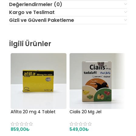
Değerlendirmeler (0)
Kargo ve Teslimat
Gizli ve Güvenli Paketleme
İlgili Ürünler
Afilta 20 mg 4 Tablet
Cialis 20 Mg Jel
Cia
859,00
₺
549,00
₺
1.2