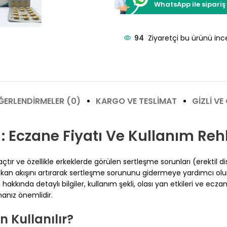
WhatsApp ile sipariş
94
Ziyaretçi bu ürünü ince
ĞERLENDIRMELER (0)
KARGO VE TESLIMAT
GIZLI VE
): Eczane Fiyatı Ve Kullanım Reh
açtır ve özellikle erkeklerde görülen sertleşme sorunları (erektil d
se kan akışını artırarak sertleşme sorununu gidermeye yardımcı ol
akkında detaylı bilgiler, kullanım şekli, olası yan etkileri ve eczan
anız önemlidir.
n Kullanılır?