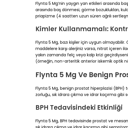
Flynta 5 Mg’nin yaygın yan etkileri arasında baş a
arasında baş dönmesi, görme bozuklukları, kulak
priapizme (4 saatten uzun süren ağrılı sertleşme
Kimler Kullanmamalı: Kont
Flynta 5 Mg, bazı kişiler için uygun olmayabilir
maddelere karşı alerjiniz varsa, nitrat içeren ila
yakın zamanda felç veya kalp krizi geçirdiysen
(örneğin, non-arteritik anterior iskemik optik n
Flynta 5 Mg Ve Benign Pros
Flynta 5 Mg, benign prostat hiperplazisi (BPH) 
zorluğu, sık idrara çıkma ve idrar kaçırma gibi 
BPH Tedavisindeki Etkinliği
Flynta 5 Mg, BPH tedavisinde prostat ve mesane k
sık idrara çıkma ve idrar kaçırma gibi semptomla