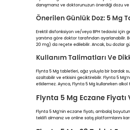
danışmanız ve doktorunuzun önerdiği dozu ve k
Önerilen Günlük Doz: 5 Mg T
Erektil disfonksiyon ve/veya BPH tedavisi için g
yanıtına göre doktor tarafından ayarlanabilir. 
20 mg) da reçete edilebilir. Ancak, bu dozlar gü
Kullanım Talimatları Ve Dik
Flynta 5 Mg tabletleri, ağız yoluyla bir bardak su 
azaltabilir ve etkisini geciktirebilir. Flynta 5 M
etkilemez. Ayrıca, Flynta 5 Mg kullanırken alkol 
Flynta 5 Mg Eczane Fiyatı 
Flynta 5 Mg’nin eczane fiyatı, ambalaj boyutuna
teklifi almanız ve online satış platformlarını karş