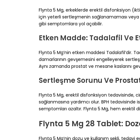
Flynta 5 Mg, erkeklerde erektil disfonksiyon (ikti
için yeterli sertleşmenin sağlanamaması veya 
gibi semptomlara yol açabilir.
Etken Madde: Tadalafil Ve Et
Flynta 5 Mg’nin etken maddesi Tadalafil’dir. Tadal
damarlarının gevşemesini engelleyerek sertleşmey
Aynı zamanda prostat ve mesane kaslarını gevş
Sertleşme Sorunu Ve Prostat
Flynta 5 Mg, erektil disfonksiyon tedavisinde, ci
sağlanmasına yardımcı olur. BPH tedavisinde is
semptomları azaltır. Flynta 5 Mg, hem erektil d
Flynta 5 Mg 28 Tablet: Doz
Flynta 5 Mg’nin dozu ve kullanım şekli, tedavi 