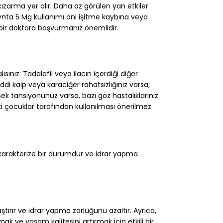
e kızarma yer alır. Daha az görülen yan etkiler
lynta 5 Mg kullanımı ani işitme kaybına veya
l bir doktora başvurmanız önemlidir.
ınız: Tadalafil veya ilacın içerdiği diğer
ciddi kalp veya karaciğer rahatsızlığınız varsa,
k tansiyonunuz varsa, bazı göz hastalıklarınız
aki çocuklar tarafından kullanılması önerilmez.
e karakterize bir durumdur ve idrar yapma
ştırır ve idrar yapma zorluğunu azaltır. Ayrıca,
ak ve yaşam kalitesini artırmak için etkili bir