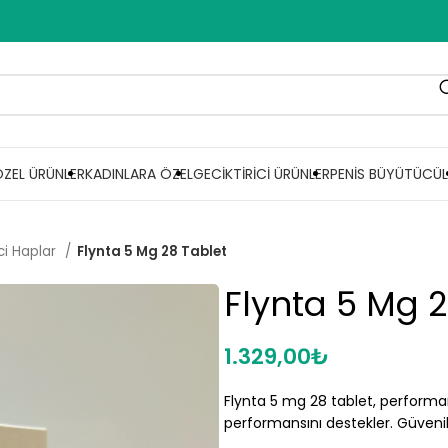
ÖZEL ÜRÜNLER
KADINLARA ÖZEL
GECIKTIRICI ÜRÜNLER
PENIS BÜYÜTÜCÜL
ici Haplar
Flynta 5 Mg 28 Tablet
Flynta 5 Mg 2
1.329,00
₺
Flynta 5 mg 28 tablet, performans 
performansını destekler. Güvenilir