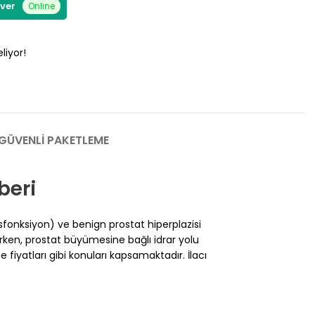
 ver
Online
liyor!
 GÜVENLI PAKETLEME
beri
isfonksiyon) ve benign prostat hiperplazisi
urken, prostat büyümesine bağlı idrar yolu
e fiyatları gibi konuları kapsamaktadır. İlacı