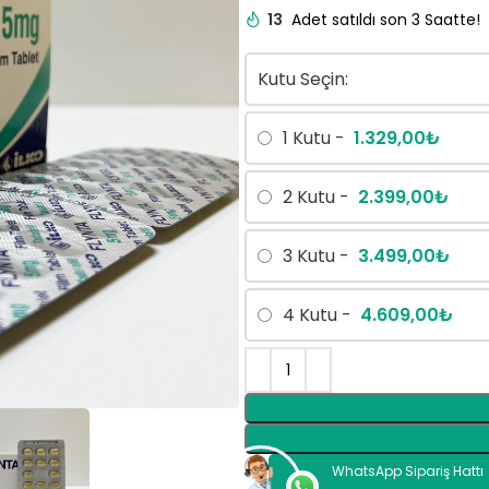
13
Adet satıldı son 3 Saatte!
Kutu Seçin:
1 Kutu -
1.329,00
₺
2 Kutu -
2.399,00
₺
3 Kutu -
3.499,00
₺
4 Kutu -
4.609,00
₺
WhatsApp Sipariş Hattı