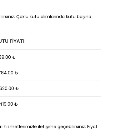
lirsiniz. Çoklu kutu alımlarında kutu başına
UTU FIYATI
89.00 ₺
,784.00 ₺
,620.00 ₺
,419.00 ₺
hizmetlerimizle iletişime geçebilirsiniz. Fiyat