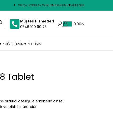
SIKÇA SORULAN SORULAR
HAKKIMIZDA
İLETIŞIM
Müşteri Hizmetleri
0,00
₺
0546 109 90 75
ER
DIĞER ÜRÜNLER
İLETIŞIM
8 Tablet
arttırıcı özelliği ile erkeklerin cinsel
 ve etkili bir üründür.