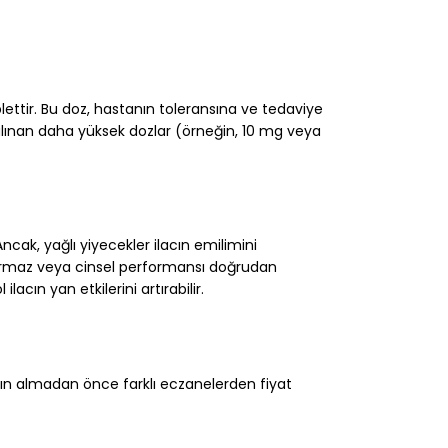
blettir. Bu doz, hastanın toleransına ve tedaviye
 alınan daha yüksek dozlar (örneğin, 10 mg veya
 Ancak, yağlı yiyecekler ilacın emilimini
ği artırmaz veya cinsel performansı doğrudan
cın yan etkilerini artırabilir.
atın almadan önce farklı eczanelerden fiyat