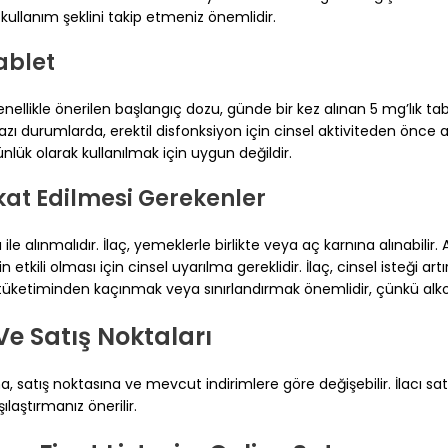
ullanım şeklini takip etmeniz önemlidir.
ablet
enellikle önerilen başlangıç dozu, günde bir kez alınan 5 mg’lık ta
Bazı durumlarda, erektil disfonksiyon için cinsel aktiviteden önce
nlük olarak kullanılmak için uygun değildir.
kat Edilmesi Gerekenler
ile alınmalıdır. İlaç, yemeklerle birlikte veya aç karnına alınabilir.
g’nin etkili olması için cinsel uyarılma gereklidir. İlaç, cinsel iste
tüketiminden kaçınmak veya sınırlandırmak önemlidir, çünkü alkol ila
Ve Satış Noktaları
, satış noktasına ve mevcut indirimlere göre değişebilir. İlacı s
ılaştırmanız önerilir.