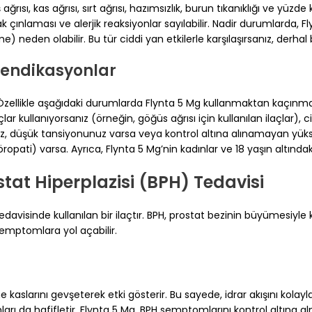
ğrısı, kas ağrısı, sırt ağrısı, hazımsızlık, burun tıkanıklığı ve yüzd
 çınlaması ve alerjik reaksiyonlar sayılabilir. Nadir durumlarda, F
) neden olabilir. Bu tür ciddi yan etkilerle karşılaşırsanız, derha
rendikasyonlar
. Özellikle aşağıdaki durumlarda Flynta 5 Mg kullanmaktan kaçınmalıs
çlar kullanıyorsanız (örneğin, göğüs ağrısı için kullanılan ilaçlar), 
iz, düşük tansiyonunuz varsa veya kontrol altına alınamayan yükse
öropati) varsa. Ayrıca, Flynta 5 Mg’nin kadınlar ve 18 yaşın altınd
tat Hiperplazisi (BPH) Tedavisi
tedavisinde kullanılan bir ilaçtır. BPH, prostat bezinin büyümesiyl
semptomlara yol açabilir.
aslarını gevşeterek etki gösterir. Bu sayede, idrar akışını kolayla
rı da hafifletir. Flynta 5 Mg, BPH semptomlarını kontrol altına alm