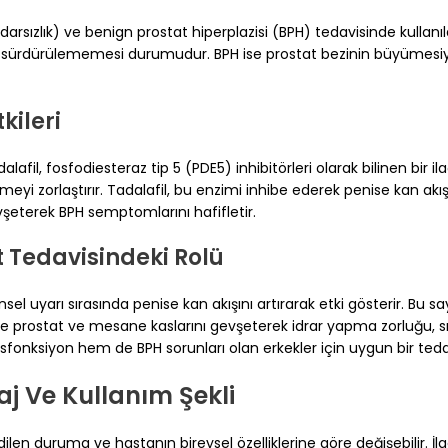
darsızlık) ve benign prostat hiperplazisi (BPH) tedavisinde kullanılan 
sürdürülememesi durumudur. BPH ise prostat bezinin büyümesiyle 
kileri
afil, fosfodiesteraz tip 5 (PDE5) inhibitörleri olarak bilinen bir ila
i zorlaştırır. Tadalafil, bu enzimi inhibe ederek penise kan akışını
eterek BPH semptomlarını hafifletir.
 Tedavisindeki Rolü
nsel uyarı sırasında penise kan akışını artırarak etki gösterir. Bu sa
e prostat ve mesane kaslarını gevşeterek idrar yapma zorluğu, sı
isfonksiyon hem de BPH sorunları olan erkekler için uygun bir tedav
aj Ve Kullanım Şekli
edilen duruma ve hastanın bireysel özelliklerine göre değişebilir.